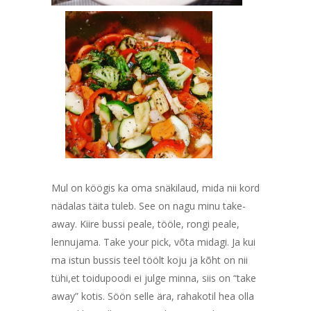
Mul on köögis ka oma snäkilaud, mida nii kord
nädalas täita tuleb. See on nagu minu take-
away. Kiire bussi peale, tööle, rongi peale,
lennujama. Take your pick, võta midagi. Ja kui
ma istun bussis teel töölt koju ja kõht on nii
tühi,et toidupoodi ei julge minna, siis on “take
away” kotis. Söön selle ära, rahakotil hea olla