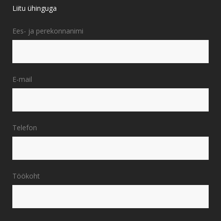
Liitu ühinguga
Ees- ja perekonnanimi
E-mail
Telefon
Töökoht