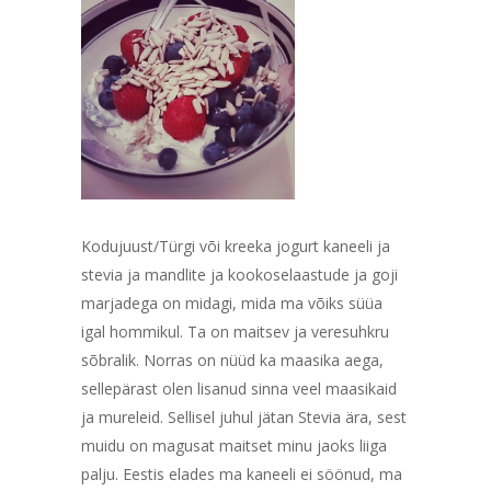
Kodujuust/Türgi või kreeka jogurt kaneeli ja
stevia ja mandlite ja kookoselaastude ja goji
marjadega on midagi, mida ma võiks süüa
igal hommikul. Ta on maitsev ja veresuhkru
sõbralik. Norras on nüüd ka maasika aega,
sellepärast olen lisanud sinna veel maasikaid
ja mureleid. Sellisel juhul jätan Stevia ära, sest
muidu on magusat maitset minu jaoks liiga
palju. Eestis elades ma kaneeli ei söönud, ma