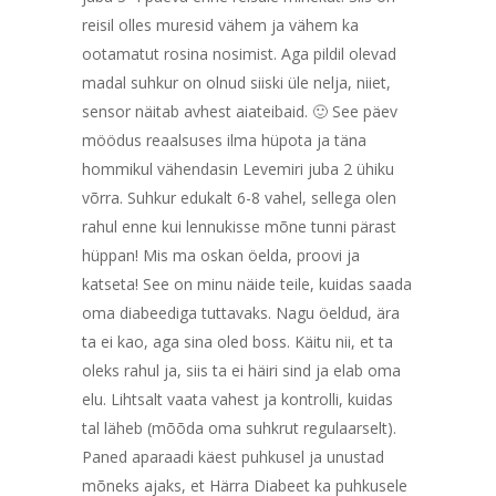
reisil olles muresid vähem ja vähem ka
ootamatut rosina nosimist. Aga pildil olevad
madal suhkur on olnud siiski üle nelja, niiet,
sensor näitab avhest aiateibaid. 🙂 See päev
möödus reaalsuses ilma hüpota ja täna
hommikul vähendasin Levemiri juba 2 ühiku
võrra. Suhkur edukalt 6-8 vahel, sellega olen
rahul enne kui lennukisse mõne tunni pärast
hüppan! Mis ma oskan öelda, proovi ja
katseta! See on minu näide teile, kuidas saada
oma diabeediga tuttavaks. Nagu öeldud, ära
ta ei kao, aga sina oled boss. Käitu nii, et ta
oleks rahul ja, siis ta ei häiri sind ja elab oma
elu. Lihtsalt vaata vahest ja kontrolli, kuidas
tal läheb (mõõda oma suhkrut regulaarselt).
Paned aparaadi käest puhkusel ja unustad
mõneks ajaks, et Härra Diabeet ka puhkusele