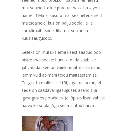
seened, sibul, brokkoli, paprika, erinevad
maitseained, eilne praetud hakkliha – you
name it! Ma ei kasuta maitseainetena neid
maitseaineid, kus on palju soola.: al ‘a
kartulimaitseaine, lihamaitseaine ja
küüslaaugusool.
Selleks on mul üks ema käest saadud pop
pisike maitseaine hunnik, mida saab ise
jahvatada. See on vaieldamatult üks minu
lemmikuid abimehi toidu maitsestamisel.
Türgist ta mulle selle tõi, aga ma arvan, et
seda on saadaval igasuguses asendis ja
igasugustes poodides. Ja lõpuks lisan vahest
harva ka soola. Aga seda juhtub harva.