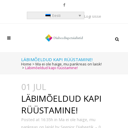
Eesti
Logi sisse
LÄBIMÕELDUD KAPI RÜÜSTAMINE!
Home
>
Ma ei ole haige, mu pankreas on laisk!
>
Läbimõeldud kapi rüüstamine!
01 JUL
LÄBIMÕELDUD KAPI
RÜÜSTAMINE!
Posted at 16:35h
in
Ma ei ole haige, mu
pankreas on laisk!
by
Seenior Diabeetik
0