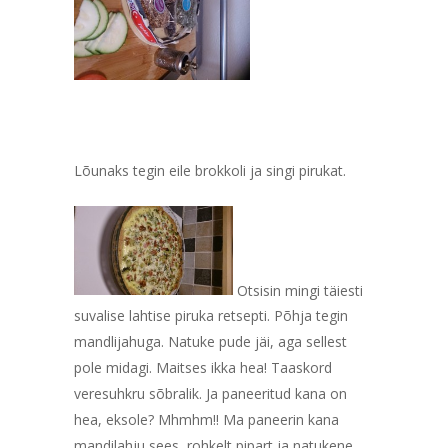
Lõunaks tegin eile brokkoli ja singi pirukat.
Otsisin mingi täiesti
suvalise lahtise piruka retsepti. Põhja tegin
mandlijahuga. Natuke pude jäi, aga sellest
pole midagi. Maitses ikka hea! Taaskord
veresuhkru sõbralik. Ja paneeritud kana on
hea, eksole? Mhmhm!! Ma paneerin kana
mandilahju sees, rohkelt pipart ja natukene