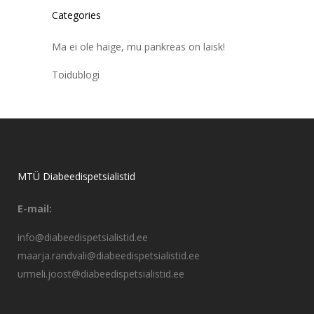
Categories
Ma ei ole haige, mu pankreas on laisk!
Toidublogi
MTÜ Diabeedispetsialistid
E-mail:
info@diabeedispetsialistid.ee
maarja.randvali@diabeedispetsialistid.ee
urmeli.joost@diabeedispetsialistid.ee