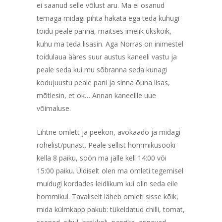
ei saanud selle võlust aru. Ma ei osanud
temaga midagi pihta hakata ega teda kuhugi
toidu peale panna, maitses imelik ükskõik,
kuhu ma teda lisasin. Aga Norras on inimestel
toidulaua ääres suur austus kaneeli vastu ja
peale seda kui mu sõbranna seda kunagi
kodujuustu peale pani ja sinna õuna lisas,
mõtlesin, et ok… Annan kaneelile uue
võimaluse.
Lihtne omlett ja peekon, avokaado ja midagi
rohelist/punast. Peale sellist hommikusööki
kella 8 paiku, söön ma jälle kell 14:00 või
15:00 paiku. Üldiselt olen ma omleti tegemisel
muidugi kordades leidlikum kui olin seda eile
hommikul. Tavaliselt läheb omleti sisse kõik,
mida külmkapp pakub: tükeldatud chilli, tomat,