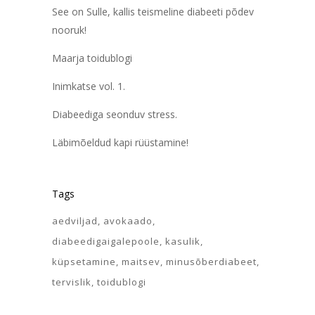
See on Sulle, kallis teismeline diabeeti põdev
nooruk!
Maarja toidublogi
Inimkatse vol. 1.
Diabeediga seonduv stress.
Läbimõeldud kapi rüüstamine!
Tags
aedviljad
avokaado
diabeedigaigalepoole
kasulik
küpsetamine
maitsev
minusõberdiabeet
tervislik
toidublogi