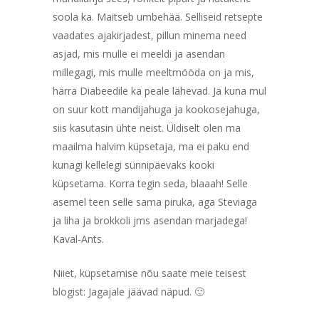
soola ka. Maitseb umbehää. Selliseid retsepte
vaadates ajakirjadest, pillun minema need
asjad, mis mulle ei meeldi ja asendan
millegagi, mis mulle meeltmööda on ja mis,
härra Diabeedile ka peale lähevad. Ja kuna mul
on suur kott mandijahuga ja kookosejahuga,
siis kasutasin ühte neist. Üldiselt olen ma
maailma halvim küpsetaja, ma ei paku end
kunagi kellelegi sünnipäevaks kooki
küpsetama. Korra tegin seda, blaaah! Selle
asemel teen selle sama piruka, aga Steviaga
ja liha ja brokkoli jms asendan marjadega!
Kaval-Ants.
Niiet, küpsetamise nõu saate meie teisest
blogist: Jagajale jäävad näpud. 🙂