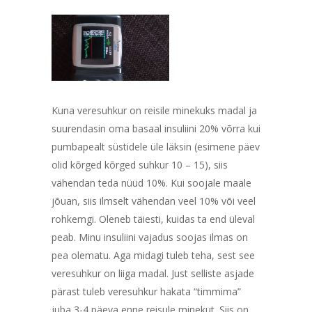
Kuna veresuhkur on reisile minekuks madal ja
suurendasin oma basaal insuliini 20% võrra kui
pumbapealt süstidele üle läksin (esimene päev
olid kõrged kõrged suhkur 10 – 15), siis
vähendan teda nüüd 10%. Kui soojale maale
jõuan, siis ilmselt vähendan veel 10% või veel
rohkemgi. Oleneb täiesti, kuidas ta end üleval
peab. Minu insuliini vajadus soojas ilmas on
pea olematu. Aga midagi tuleb teha, sest see
veresuhkur on liiga madal. Just selliste asjade
pärast tuleb veresuhkur hakata “timmima”
juba 3-4 päeva enne reisule minekut. Siis on