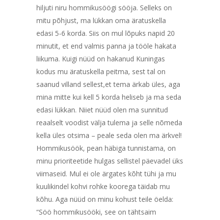
hiljuti niru hommikusöögi sööja. Selleks on
mitu põhjust, ma lükkan oma äratuskella
edasi 5-6 korda. Siis on mul lõpuks napid 20
minutit, et end valmis panna ja tööle hakata
liikuma. Kuigi nüüd on hakanud Kuningas
kodus mu äratuskella peitma, sest tal on
saanud villand sellest,et tema ärkab üles, aga
mina mitte kui kell 5 korda heliseb ja ma seda
edasi lükkan. Niiet nüüd olen ma sunnitud
reaalselt voodist välja tulema ja selle nõmeda
kella üles otsima – peale seda olen ma ärkvel!
Hommikusöök, pean häbiga tunnistama, on
minu prioriteetide hulgas sellistel päevadel üks
viimaseid. Mul ei ole ärgates kõht tühi ja mu
kuulikindel kohvi rohke koorega täidab mu
kõhu. Aga nüüd on minu kohust teile öelda:
“Söö hommikusööki, see on tähtsaim