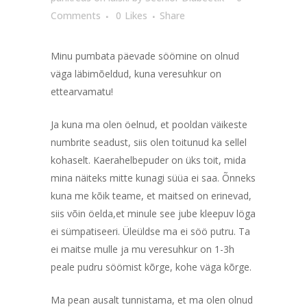
Comments
0
Likes
Share
Minu pumbata päevade söömine on olnud
väga läbimõeldud, kuna veresuhkur on
ettearvamatu!
Ja kuna ma olen öelnud, et pooldan väikeste
numbrite seadust, siis olen toitunud ka sellel
kohaselt. Kaerahelbepuder on üks toit, mida
mina näiteks mitte kunagi süüa ei saa. Õnneks
kuna me kõik teame, et maitsed on erinevad,
siis võin öelda,et minule see jube kleepuv löga
ei sümpatiseeri. Üleüldse ma ei söö putru. Ta
ei maitse mulle ja mu veresuhkur on 1-3h
peale pudru söömist kõrge, kohe väga kõrge.
Ma pean ausalt tunnistama, et ma olen olnud