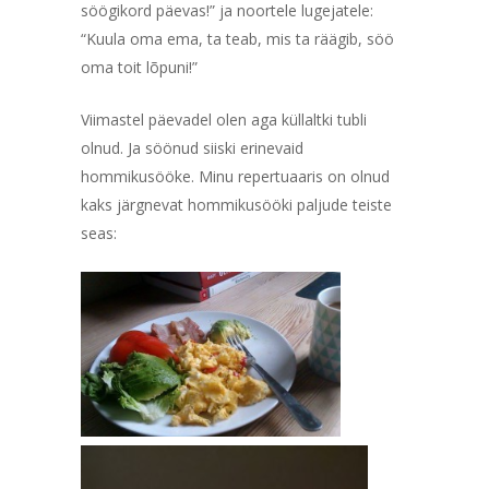
söögikord päevas!” ja noortele lugejatele:
“Kuula oma ema, ta teab, mis ta räägib, söö
oma toit lõpuni!”
Viimastel päevadel olen aga küllaltki tubli
olnud. Ja söönud siiski erinevaid
hommikusööke. Minu repertuaaris on olnud
kaks järgnevat hommikusööki paljude teiste
seas: