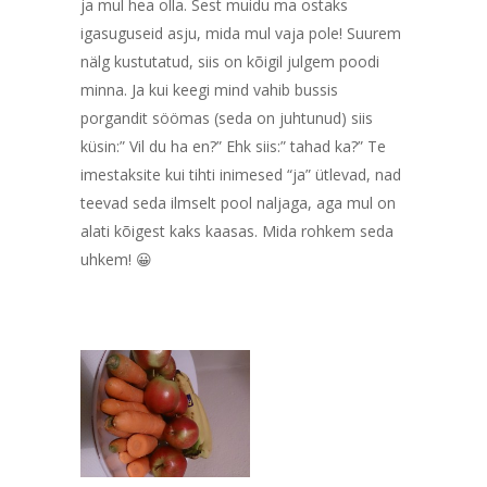
ja mul hea olla. Sest muidu ma ostaks
igasuguseid asju, mida mul vaja pole! Suurem
nälg kustutatud, siis on kõigil julgem poodi
minna. Ja kui keegi mind vahib bussis
porgandit söömas (seda on juhtunud) siis
küsin:” Vil du ha en?” Ehk siis:” tahad ka?” Te
imestaksite kui tihti inimesed “ja” ütlevad, nad
teevad seda ilmselt pool naljaga, aga mul on
alati kõigest kaks kaasas. Mida rohkem seda
uhkem! 😀