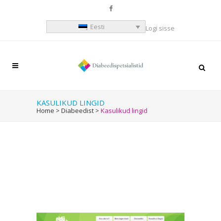
Eesti
Logi sisse
KASULIKUD LINGID
Home
>
Diabeedist
>
Kasulikud lingid