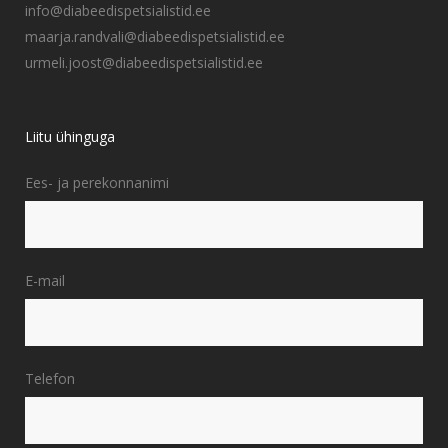
info@diabeedispetsialistid.ee
maarja.randvali@diabeedispetsialistid.ee
urmeli.joost@diabeedispetsialistid.ee
Liitu ühinguga
Ees- ja perekonnanimi
E-mail
Telefon