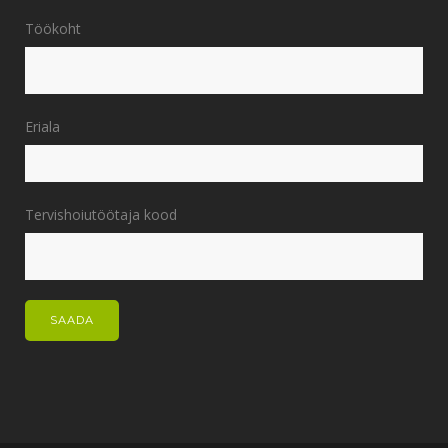
Töökoht
Eriala
Tervishoiutöötaja kood