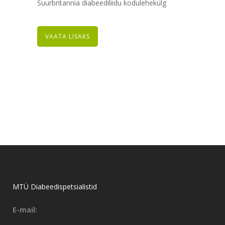
Suurbritannia diabeediliidu kodulehekülg
VAATA LISAKS
MTÜ Diabeedispetsialistid
E-mail: