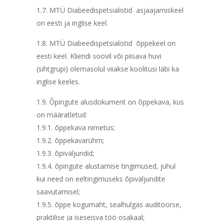
1.7. MTÜ Diabeedispetsialistid asjaajamiskeel
on eesti ja inglise keel.
1.8. MTÜ Diabeedispetsialistid õppekeel on
eesti keel. Kliendi soovil või piisava huvi
(sihtgrupi) olemasolul viiakse koolitusi läbi ka
inglise keeles.
1.9. Õpingute alusdokument on õppekava, kus
on määratletud:
1.9.1. õppekava nimetus;
1.9.2. õppekavarühm;
1.9.3. õpiväljundid;
1.9.4. õpingute alustamise tingimused, juhul
kui need on eeltingimuseks õpiväljundite
saavutamisel;
1.9.5. õppe kogumaht, sealhulgas auditoorse,
praktilise ja iseseisva töö osakaal;