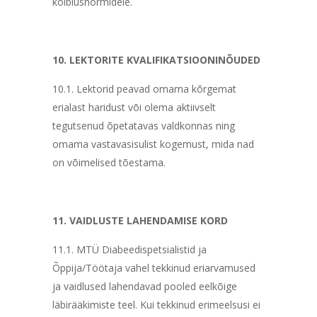
kõlblusnormidele.
10. LEKTORITE KVALIFIKATSIOONINÕUDED
10.1. Lektorid peavad omama kõrgemat
erialast haridust või olema aktiivselt
tegutsenud õpetatavas valdkonnas ning
omama vastavasisulist kogemust, mida nad
on võimelised tõestama.
11. VAIDLUSTE LAHENDAMISE KORD
11.1. MTÜ Diabeedispetsialistid ja
Õppija/Töötaja vahel tekkinud eriarvamused
ja vaidlused lahendavad pooled eelkõige
läbirääkimiste teel. Kui tekkinud erimeelsusi ei