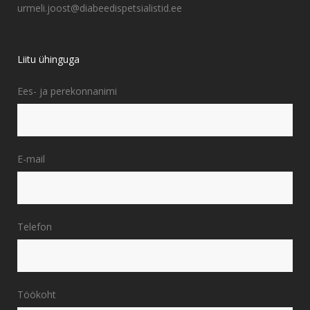
urmeli.joost@diabeedispetsialistid.ee
Liitu ühinguga
Ees- ja perekonnanimi
E-mail
Telefon
Töökoht