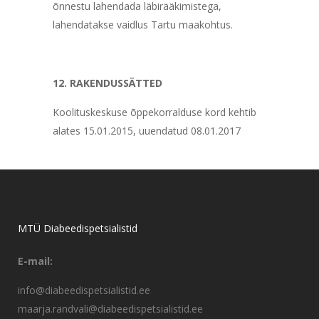
õnnestu lahendada läbirääkimistega,
lahendatakse vaidlus Tartu maakohtus.
12. RAKENDUSSÄTTED
Koolituskeskuse õppekorralduse kord kehtib
alates 15.01.2015, uuendatud 08.01.2017
MTÜ Diabeedispetsialistid
E-mail:
info@diabeedispetsialistid.ee
maarja.randvali@diabeedispetsialistid.ee