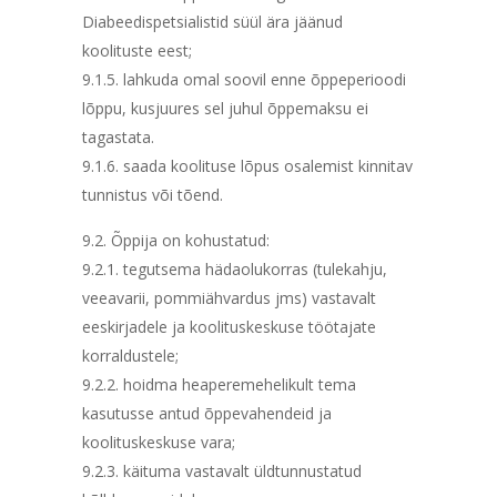
Diabeedispetsialistid süül ära jäänud
koolituste eest;
9.1.5. lahkuda omal soovil enne õppeperioodi
lõppu, kusjuures sel juhul õppemaksu ei
tagastata.
9.1.6. saada koolituse lõpus osalemist kinnitav
tunnistus või tõend.
9.2. Õppija on kohustatud:
9.2.1. tegutsema hädaolukorras (tulekahju,
veeavarii, pommiähvardus jms) vastavalt
eeskirjadele ja koolituskeskuse töötajate
korraldustele;
9.2.2. hoidma heaperemehelikult tema
kasutusse antud õppevahendeid ja
koolituskeskuse vara;
9.2.3. käituma vastavalt üldtunnustatud