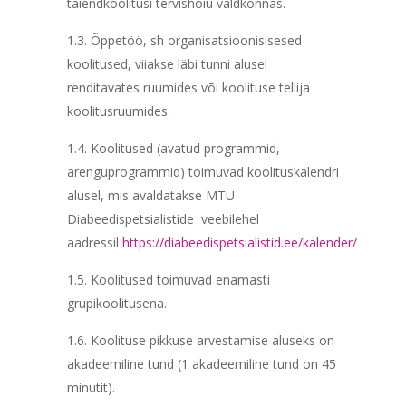
täiendkoolitusi tervishoiu valdkonnas.
1.3. Õppetöö, sh organisatsioonisisesed
koolitused, viiakse läbi tunni alusel
renditavates ruumides või koolituse tellija
koolitusruumides.
1.4. Koolitused (avatud programmid,
arenguprogrammid) toimuvad koolituskalendri
alusel, mis avaldatakse MTÜ
Diabeedispetsialistide veebilehel
aadressil
https://diabeedispetsialistid.ee/kalender/
1.5. Koolitused toimuvad enamasti
grupikoolitusena.
1.6. Koolituse pikkuse arvestamise aluseks on
akadeemiline tund (1 akadeemiline tund on 45
minutit).