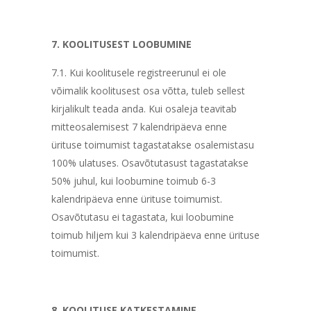
7. KOOLITUSEST LOOBUMINE
7.1. Kui koolitusele registreerunul ei ole
võimalik koolitusest osa võtta, tuleb sellest
kirjalikult teada anda. Kui osaleja teavitab
mitteosalemisest 7 kalendripäeva enne
ürituse toimumist tagastatakse osalemistasu
100% ulatuses. Osavõtutasust tagastatakse
50% juhul, kui loobumine toimub 6-3
kalendripäeva enne ürituse toimumist.
Osavõtutasu ei tagastata, kui loobumine
toimub hiljem kui 3 kalendripäeva enne ürituse
toimumist.
8. KOOLITUSE KATKESTAMINE