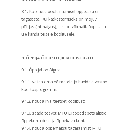
8.1. Koolituse poolelijätmisel õppetasu ei
tagastata. Kui katkestamiseks on mõjuv
põhjus ( nt haigus), siis on võimalik õppetasu
üle kanda teisele koolitusele.
9. ÕPPIJA ÕIGUSED JA KOHUSTUSED
9.1. Õppijal on õigus:
9.1.1. valida oma võimetele ja huvidele vastav
koolitusprogramm;
9.1.2. nõuda kvaliteetset koolitust;
9.1.3. saada teavet MTÜ Diabeedispetsialistid
õppekorralduse ja õppekava kohta;
9.1.4. nõuda õppemaksu tagastamist MTÜ