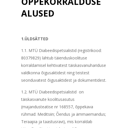
ÕPPEKORRALDUSE
ALUSED
1.ÜLDSÄTTED
1.1. MTÜ Diabeedispetsialistid (registrikood:
80379829) lähtub täienduskoolituse
korraldamisel kehtivatest täiskasvanuhariduse
valdkonna õigusaktidest ning teistest
seonduvatest õigusaktidest ja dokumentidest.
1.2. MTÜ Diabeedispetsialistid on
täiskasvanute koolitusasutus
(majandusteatise nr 168557, õppekava
rühmad: Meditsiin; Õendus ja ämmaemandus;
Teraapia ja taastusravi), mis korraldab