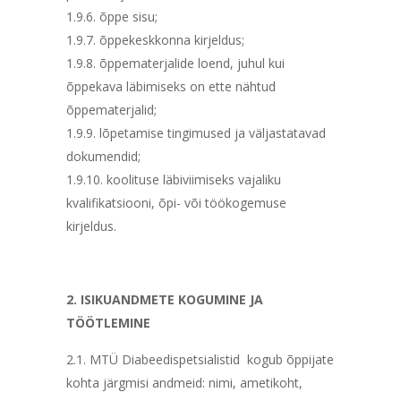
1.9.6. õppe sisu;
1.9.7. õppekeskkonna kirjeldus;
1.9.8. õppematerjalide loend, juhul kui
õppekava läbimiseks on ette nähtud
õppematerjalid;
1.9.9. lõpetamise tingimused ja väljastatavad
dokumendid;
1.9.10. koolituse läbiviimiseks vajaliku
kvalifikatsiooni, õpi- või töökogemuse
kirjeldus.
2. ISIKUANDMETE KOGUMINE JA
TÖÖTLEMINE
2.1. MTÜ Diabeedispetsialistid kogub õppijate
kohta järgmisi andmeid: nimi, ametikoht,