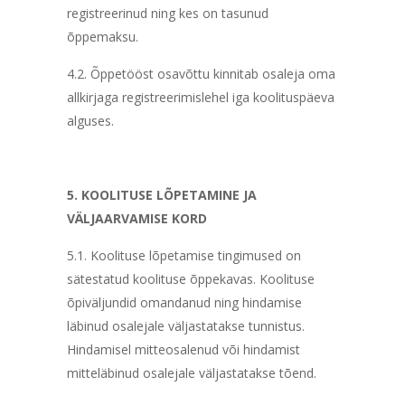
registreerinud ning kes on tasunud
õppemaksu.
4.2. Õppetööst osavõttu kinnitab osaleja oma
allkirjaga registreerimislehel iga koolituspäeva
alguses.
5. KOOLITUSE LÕPETAMINE JA
VÄLJAARVAMISE KORD
5.1. Koolituse lõpetamise tingimused on
sätestatud koolituse õppekavas. Koolituse
õpiväljundid omandanud ning hindamise
läbinud osalejale väljastatakse tunnistus.
Hindamisel mitteosalenud või hindamist
mitteläbinud osalejale väljastatakse tõend.