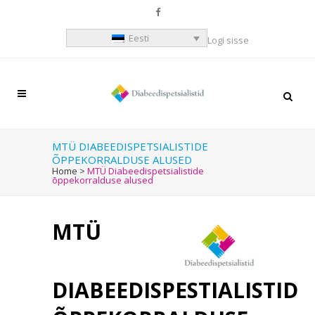
Eesti
Logi sisse
MTÜ DIABEEDISPETSIALISTIDE
ÕPPEKORRALDUSE ALUSED
Home
>
MTÜ Diabeedispetsialistide
õppekorralduse alused
MTÜ
DIABEEDISPESTIALISTID