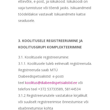
ettevõte, e-post, ja isikukood. Isikukoodi on
vaja tunnistuse või tõendi jaoks. Isikuandmeid
töödeldakse vastavalt Isikuandmete kaitse
seadusele.
3. KOOLITUSELE REGISTREERUMINE JA
KOOLITUSGRUPI KOMPLEKTEERIMINE
3.1. Koolitusele registreerumine:
3.1.1. Koolitusele tuleb eelnevalt registreeruda.
Registreeruda saab MTÜ
Diabeedispetsialistid e-posti
teel
koolitus@diabeedispetsialistid.ee
või
telefoni teel +372 53733589, 58144534
3.1.2 Registreerunutele vastatakse kirjalikult
või suuliselt registreerimise õnnestumise või
ebaõnnetumise kohta