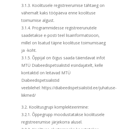
3.1.3. Koolitusele registreerumise tähtaeg on
vähemalt kaks tööpäeva enne koolituse
toimumise algust.
3.1.4. Programmidesse registreerunutele
saadetakse e-posti teel lisainformatsioon,
millel on lisatud täpne koolituse toimumisaeg
ja -koht.
3.1.5. Õppijal on õigus saada täiendavat infot
MTÜ Diabeedispetsialistid esindajatelt, kelle
kontaktid on leitavad MTÜ
Diabeedispetsialistid
veebilehel: https://diabeedispetsialistid.ee/juhatuse-
liikmed/
3.2. Koolitusgrupi komplekteerimine:
3.2.1. Õppegrupp moodustatakse koolitusele
registreerumise järjekorra alusel.