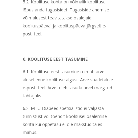
5.2. Koolituse kohta on võimalik koolituse
lõpus anda tagasisidet. Tagasiside andmise
võimalusest teavitatakse osalejaid
koolituspäeval ja koolituspäeva järgselt e-
posti teel.
6. KOOLITUSE EEST TASUMINE
6.1. Koolituse eest tasumine toimub arve
alusel enne koolituse algust. Arve saadetakse
e-posti teel. Arve tuleb tasuda arvel märgitud
tähtajaks.
6.2. MTÜ Diabeedispetsialistid ei väljasta
tunnistust või tõendit koolitusel osalemise
kohta kui õppetasu ei ole makstud täies
mahus.