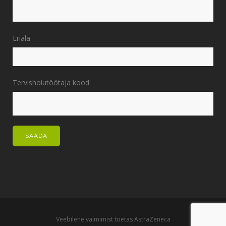
Eriala
Tervishoiutöötaja kood
Veebilehe valmimist toetas AstraZeneca