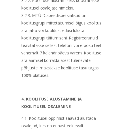
3.2.2. Koolituse alustamiseks koostatakse
koolitusel osalejate nimekiri.
3.2.3. MTÜ Diabeedispetsialistid on
koolitusgrupi mittetäitumisel õigus koolitus
ära jätta või koolitust edasi lükata
koolitusgrupi täitumiseni. Registreerunuid
teavitatakse sellest telefoni või e-posti teel
vähemalt 7 kalendripäeva varem. Koolituse
ärajäämisel korraldajatest tulenevatel
põhjustel makstakse koolituse tasu tagasi
100% ulatuses.
4. KOOLITUSE ALUSTAMINE JA
KOOLITUSEL OSALEMINE
4.1. Koolitusel õppimist saavad alustada
osalejad, kes on ennast eelnevalt