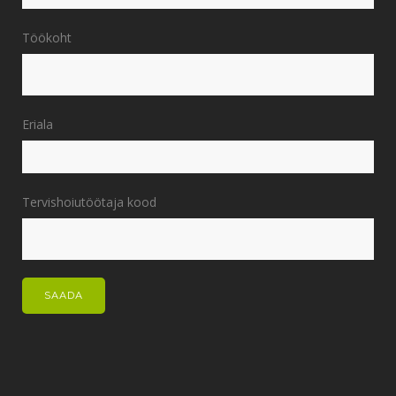
Töökoht
Eriala
Tervishoiutöötaja kood