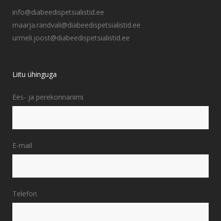
info@diabeedispetsialistid.ee
maarja.randvali@diabeedispetsialistid.ee
urmeli.joost@diabeedispetsialistid.ee
Liitu ühinguga
Ees- ja perekonnanimi
E-mail
Telefon