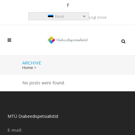
Eesti
Logi sisse
ARCHIVE
Home
>
No posts were found.
MTÜ Diabeedispetsialistid
E-mail: